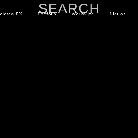
SEARCH
elatow FX
Portfolio
Werkwijze
Nieuws